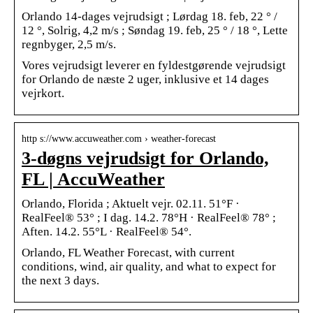
Orlando 14-dages vejrudsigt ; Lørdag 18. feb, 22 ° /
12 °, Solrig, 4,2 m/s ; Søndag 19. feb, 25 ° / 18 °, Lette
regnbyger, 2,5 m/s.
Vores vejrudsigt leverer en fyldestgørende vejrudsigt
for Orlando de næste 2 uger, inklusive et 14 dages
vejrkort.
http s://www.accuweather.com › weather-forecast
3-døgns vejrudsigt for Orlando,
FL | AccuWeather
Orlando, Florida ; Aktuelt vejr. 02.11. 51°F ·
RealFeel® 53° ; I dag. 14.2. 78°H · RealFeel® 78° ;
Aften. 14.2. 55°L · RealFeel® 54°.
Orlando, FL Weather Forecast, with current
conditions, wind, air quality, and what to expect for
the next 3 days.