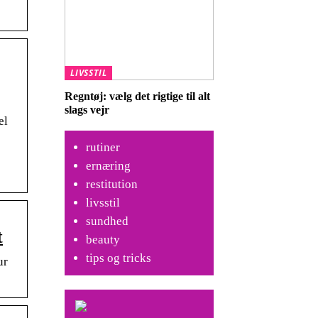
LIVSSTIL
Regntøj: vælg det rigtige til alt
slags vejr
el
rutiner
ernæring
restitution
livsstil
sundhed
t
beauty
tips og tricks
ur