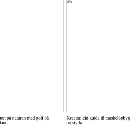
æt på naturen med golf på
Kreatin: din guide til muskelopby
land
og styrke