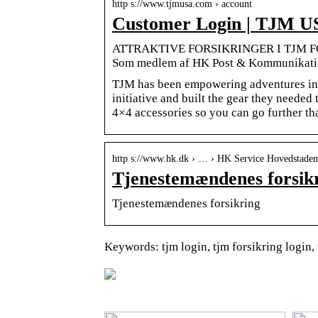
http s://www.tjmusa.com › account
Customer Login | TJM US
ATTRAKTIVE FORSIKRINGER I TJM FORSI
Som medlem af HK Post & Kommunikation
TJM has been empowering adventures int
initiative and built the gear they needed
4×4 accessories so you can go further th
http s://www.hk.dk › … › HK Service Hovedstaden
Tjenestemændenes forsik
Tjenestemændenes forsikring
Keywords: tjm login, tjm forsikring login