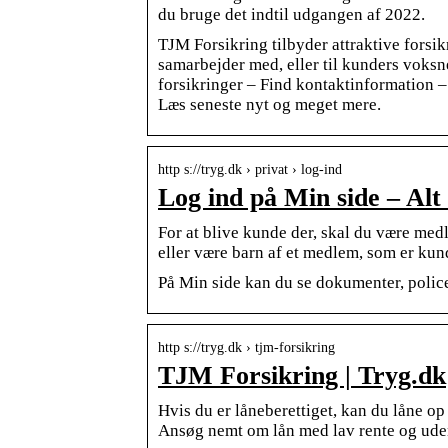
du bruge det indtil udgangen af 2022.
TJM Forsikring tilbyder attraktive forsik
samarbejder med, eller til kunders voksn
forsikringer – Find kontaktinformation – 
Læs seneste nyt og meget mere.
http s://tryg.dk › privat › log-ind
Log ind på Min side – Alt
For at blive kunde der, skal du være me
eller være barn af et medlem, som er kun
På Min side kan du se dokumenter, policer
http s://tryg.dk › tjm-forsikring
TJM Forsikring | Tryg.dk
Hvis du er låneberettiget, kan du låne o
Ansøg nemt om lån med lav rente og ude