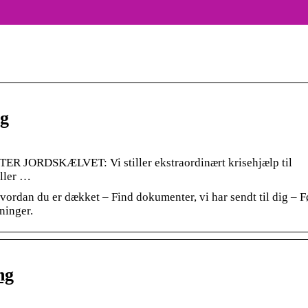
ng
ER JORDSKÆLVET: Vi stiller ekstraordinært krisehjælp til
eller …
 hvordan du er dækket – Find dokumenter, vi har sendt til dig – F
ninger.
ng