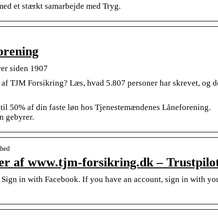
 med et stærkt samarbejde med Tryg.
orening
rer siden 1907
 af TJM Forsikring? Læs, hvad 5.807 personer har skrevet, og d
p til 50% af din faste løn hos Tjenestemændenes Låneforening.
n gebyrer.
mhed
r af www.tjm-forsikring.dk – Trustpilo
 Sign in with Facebook. If you have an account, sign in with yo