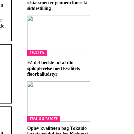
iskiassmerter gennem korrekt
an
siddestilling
r
de,
LIVSSTIL
Få det bedste ud af din
spiloplevelse med kvalitets
floorballudstyr
TIPS OG TRICKS
Oplev kvaliteten bag Tokaido
an
karateprodukter fra Kickport