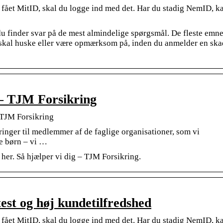
fået MitID, skal du logge ind med det. Har du stadig NemID, k
u finder svar på de mest almindelige spørgsmål. De fleste emne
u skal huske eller være opmærksom på, inden du anmelder en ska
 – TJM Forsikring
 TJM Forsikring
ringer til medlemmer af de faglige organisationer, som vi
ne børn – vi …
her. Så hjælper vi dig – TJM Forsikring.
test og høj kundetilfredshed
fået MitID, skal du logge ind med det. Har du stadig NemID, k