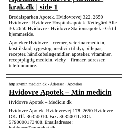
krak.dk | side 1
Bredalsparken Apotek. Hvidovrevej 322. 2650
Hvidovre · Hvidovre Hospitalsapotek. Kettegård Alle
30. 2650 Hvidovre · Hvidovre Stationsapotek · Gå til
hjemmeside.
Apoteker Hvidovre – cremer, veterinærmedicin,
kosttilskud, rygestop, medicin til dyr, pillepas,
recepter, håndkøbslægemidler, apoteker, vitaminer,
receptpligtig medicin, vichy – firmaer, adresser,
telefonnumre.
http s://min.medicin.dk › Adresser › Apoteker
Hvidovre Apotek – Min medicin
Hvidovre Apotek – Medicin.dk
Hvidovre Apotek. Hvidovrevej 178. 2650 Hvidovre
DK. Tlf: 36350010. Fax: 36350011. EDI:
5790000173488. Emailadresse:
hvidovre@apoteket.dk.