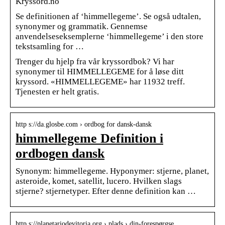
Kryssord.no
Se definitionen af ‘himmellegeme’. Se også udtalen,
synonymer og grammatik. Gennemse
anvendelseseksemplerne ‘himmellegeme’ i den store
tekstsamling for …
Trenger du hjelp fra vår kryssordbok? Vi har
synonymer til HIMMELLEGEME for å løse ditt
kryssord. «HIMMELLEGEME» har 11932 treff.
Tjenesten er helt gratis.
http s://da.glosbe.com › ordbog for dansk-dansk
himmellegeme Definition i
ordbogen dansk
Synonym: himmellegeme. Hyponymer: stjerne, planet,
asteroide, komet, satellit, lucero. Hvilken slags
stjerne? stjernetyper. Efter denne definition kan …
http s://planetariodevitoria.org › plads › din-forespørgse…