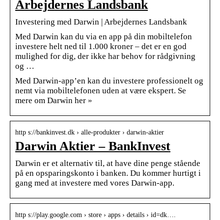
Arbejdernes Landsbank
Investering med Darwin | Arbejdernes Landsbank
Med Darwin kan du via en app på din mobiltelefon
investere helt ned til 1.000 kroner – det er en god
mulighed for dig, der ikke har behov for rådgivning
og …
Med Darwin-app’en kan du investere professionelt og
nemt via mobiltelefonen uden at være ekspert. Se
mere om Darwin her »
http s://bankinvest.dk › alle-produkter › darwin-aktier
Darwin Aktier – BankInvest
Darwin er et alternativ til, at have dine penge stående
på en opsparingskonto i banken. Du kommer hurtigt i
gang med at investere med vores Darwin-app.
http s://play.google.com › store › apps › details › id=dk….