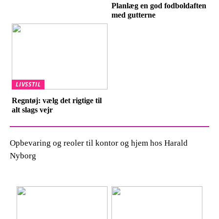
Planlæg en god fodboldaften
med gutterne
LIVSSTIL
Regntøj: vælg det rigtige til
alt slags vejr
Opbevaring og reoler til kontor og hjem hos Harald
Nyborg