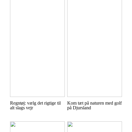
Regntøj: vælg det rigtige til
Kom tæt på naturen med golf
alt slags vejr
på Djursland