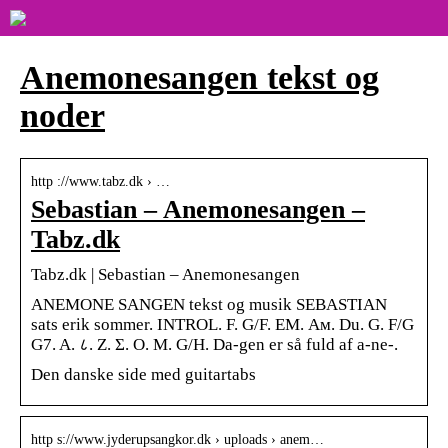
Anemonesangen tekst og
noder
http ://www.tabz.dk › …
Sebastian – Anemonesangen –
Tabz.dk
Tabz.dk | Sebastian – Anemonesangen
ANEMONE SANGEN tekst og musik SEBASTIAN
sats erik sommer. INTROL. F. G/F. EM. Ам. Du. G. F/G
G7. A. ८. Z. Σ. O. M. G/H. Da-gen er så fuld af a-ne-.
Den danske side med guitartabs
http s://www.jyderupsangkor.dk › uploads › anem…